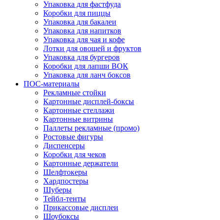
Упаковка для фастфуда
Коробки для пиццы
Упаковка для бакалеи
Упаковка для напитков
Упаковка для чая и кофе
Лотки для овощей и фруктов
Упаковка для бургеров
Коробки для лапши ВОК
Упаковка для ланч боксов
ПОС-материалы
Рекламные стойки
Картонные дисплей-боксы
Картонные стеллажи
Картонные витрины
Паллеты рекламные (промо)
Ростовые фигуры
Диспенсеры
Коробки для чеков
Картонные держатели
Шелфтокеры
Хардпостеры
Шуберы
Тейбл-тенты
Прикассовые дисплеи
Шоубоксы