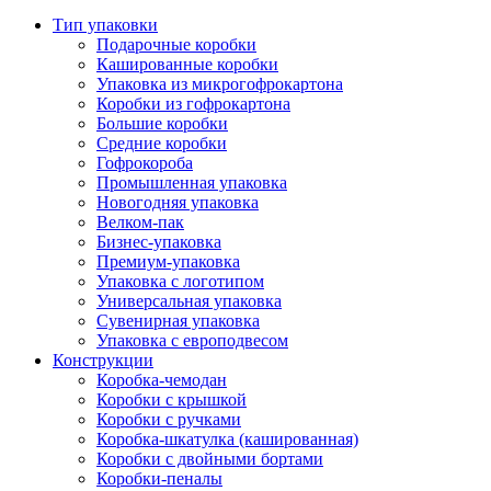
Тип упаковки
Подарочные коробки
Кашированные коробки
Упаковка из микрогофрокартона
Коробки из гофрокартона
Большие коробки
Средние коробки
Гофрокороба
Промышленная упаковка
Новогодняя упаковка
Велком-пак
Бизнес-упаковка
Премиум-упаковка
Упаковка с логотипом
Универсальная упаковка
Сувенирная упаковка
Упаковка с европодвесом
Конструкции
Коробка-чемодан
Коробки с крышкой
Коробки с ручками
Коробка-шкатулка (кашированная)
Коробки с двойными бортами
Коробки-пеналы