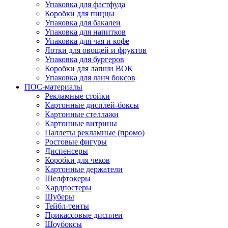
Упаковка для фастфуда
Коробки для пиццы
Упаковка для бакалеи
Упаковка для напитков
Упаковка для чая и кофе
Лотки для овощей и фруктов
Упаковка для бургеров
Коробки для лапши ВОК
Упаковка для ланч боксов
ПОС-материалы
Рекламные стойки
Картонные дисплей-боксы
Картонные стеллажи
Картонные витрины
Паллеты рекламные (промо)
Ростовые фигуры
Диспенсеры
Коробки для чеков
Картонные держатели
Шелфтокеры
Хардпостеры
Шуберы
Тейбл-тенты
Прикассовые дисплеи
Шоубоксы