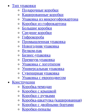
Тип упаковки
Подарочные коробки
Кашированные коробки
Упаковка из микрогофрокартона
Коробки из гофрокартона
Большие коробки
Средние коробки
Гофрокороба
Промышленная упаковка
Новогодняя упаковка
Велком-пак
Бизнес-упаковка
Премиум-упаковка
Упаковка с логотипом
Универсальная упаковка
Сувенирная упаковка
Упаковка с европодвесом
Конструкции
Коробка-чемодан
Коробки с крышкой
Коробки с ручками
Коробка-шкатулка (кашированная)
Коробки с двойными бортами
Коробки-пеналы