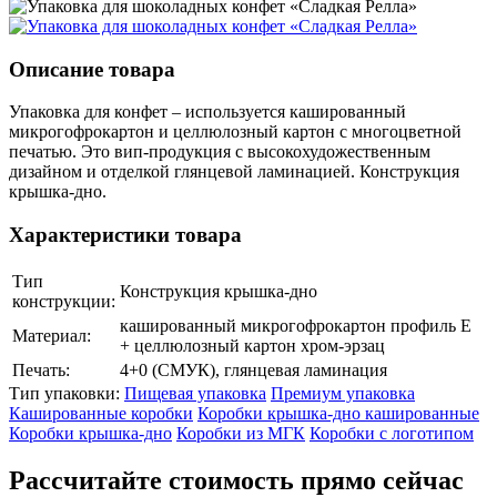
Описание товара
Упаковка для конфет – используется кашированный
микрогофрокартон и целлюлозный картон с многоцветной
печатью. Это вип-продукция с высокохудожественным
дизайном и отделкой глянцевой ламинацией. Конструкция
крышка-дно.
Характеристики товара
Тип
Конструкция крышка-дно
конструкции:
кашированный микрогофрокартон профиль Е
Материал:
+ целлюлозный картон хром-эрзац
Печать:
4+0 (СМУК), глянцевая ламинация
Тип упаковки:
Пищевая упаковка
Премиум упаковка
Кашированные коробки
Коробки крышка-дно кашированные
Коробки крышка-дно
Коробки из МГК
Коробки с логотипом
Раcсчитайте стоимость прямо сейчас