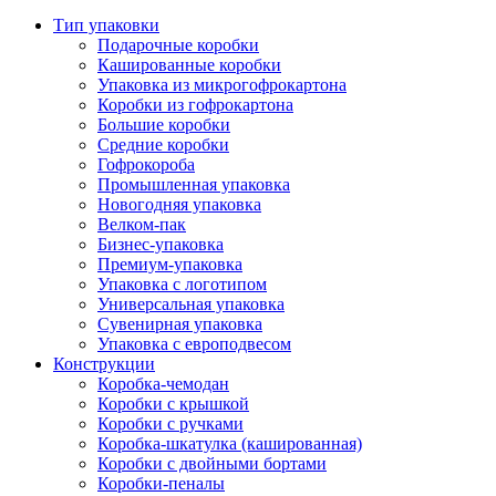
Тип упаковки
Подарочные коробки
Кашированные коробки
Упаковка из микрогофрокартона
Коробки из гофрокартона
Большие коробки
Средние коробки
Гофрокороба
Промышленная упаковка
Новогодняя упаковка
Велком-пак
Бизнес-упаковка
Премиум-упаковка
Упаковка с логотипом
Универсальная упаковка
Сувенирная упаковка
Упаковка с европодвесом
Конструкции
Коробка-чемодан
Коробки с крышкой
Коробки с ручками
Коробка-шкатулка (кашированная)
Коробки с двойными бортами
Коробки-пеналы