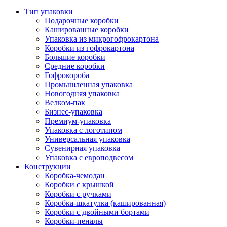
Тип упаковки
Подарочные коробки
Кашированные коробки
Упаковка из микрогофрокартона
Коробки из гофрокартона
Большие коробки
Средние коробки
Гофрокороба
Промышленная упаковка
Новогодняя упаковка
Велком-пак
Бизнес-упаковка
Премиум-упаковка
Упаковка с логотипом
Универсальная упаковка
Сувенирная упаковка
Упаковка с европодвесом
Конструкции
Коробка-чемодан
Коробки с крышкой
Коробки с ручками
Коробка-шкатулка (кашированная)
Коробки с двойными бортами
Коробки-пеналы