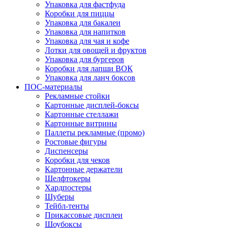
Упаковка для фастфуда
Коробки для пиццы
Упаковка для бакалеи
Упаковка для напитков
Упаковка для чая и кофе
Лотки для овощей и фруктов
Упаковка для бургеров
Коробки для лапши ВОК
Упаковка для ланч боксов
ПОС-материалы
Рекламные стойки
Картонные дисплей-боксы
Картонные стеллажи
Картонные витрины
Паллеты рекламные (промо)
Ростовые фигуры
Диспенсеры
Коробки для чеков
Картонные держатели
Шелфтокеры
Хардпостеры
Шуберы
Тейбл-тенты
Прикассовые дисплеи
Шоубоксы