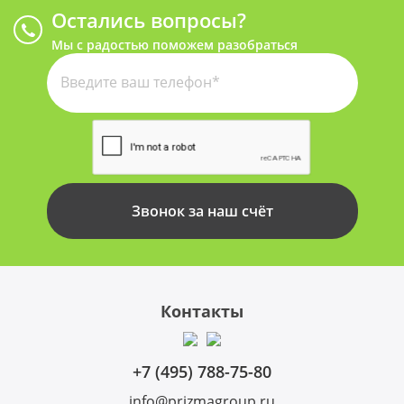
Остались вопросы?
Перезвоните нам
Мы с радостью поможем разобраться
Звонок за наш счёт
Контакты
+7 (495) 788-75-80
info@prizmagroup.ru